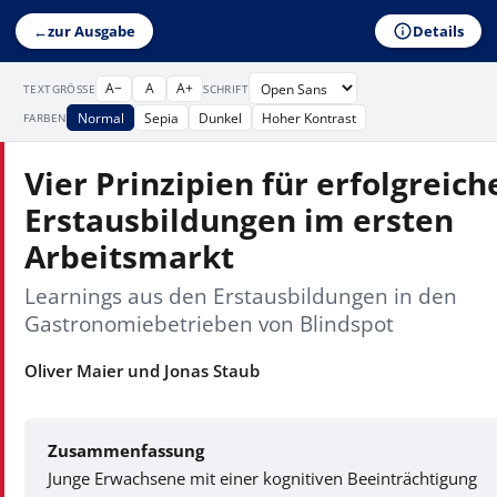
Details
←
zur Ausgabe
A−
A
A+
TEXTGRÖSSE
SCHRIFT
Normal
Sepia
Dunkel
Hoher Kontrast
FARBEN
Vier Prinzipien für erfolgreich
Erstausbildungen im ersten
Arbeitsmarkt
Learnings aus den Erstausbildungen in den
Gastronomiebetrieben von Blindspot
Oliver Maier und Jonas Staub
Zusammenfassung
Junge Erwachsene mit einer kognitiven Beeinträchtigung