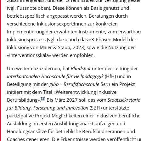
zusammengefasst und der Öffentlichkeit zur Verfügung gestell
(vgl. Fussnote oben). Diese können als Basis genutzt und
betriebsspezifisch angepasst werden. Beratungen durch
verschiedene Inklusionsexpert:innen zur konkreten
Implementierung der erwähnten Instrumente, zum erwartbar
Inklusionsprozess (vgl. dazu auch das «3-Phasen-Modell der
Inklusion» von Maier & Staub, 2023) sowie die Nutzung der
«Interventionsskala» werden empfohlen.
Um weiter dazuzulernen, hat
Blindspot
unter der Leitung der
Interkantonalen Hochschule für Heilpädagogik
(HfH) und in
Beteiligung mit der
gibb – Berufsfachschule Bern
ein Projekt
initiiert mit dem Titel «Weiterentwicklung inklusive
[3]
Berufsbildung».
Bis März 2027 soll das vom
Staatssekretaria
für Bildung, Forschung und Innovation
(SBFI) unterstützte
partizipative Projekt Möglichkeiten einer inklusiven berufliche
Ausbildung im ersten Ausbildungsmarkt aufzeigen und
Handlungsansätze für betriebliche Berufsbildner:innen und
Coaches generieren. Die Erkenntnisse werden veröffentlicht 