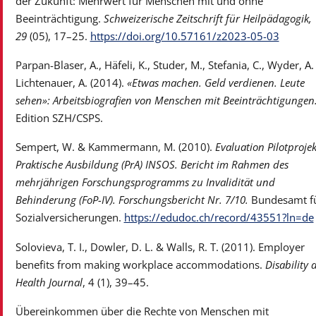
der Zukunft: Mehrwert für Menschen mit und ohne
Beeinträchtigung.
Schweizerische Zeitschrift für Heilpädagogik,
29
(05), 17–25.
https://doi.org/10.57161/z2023-05-03
Parpan-Blaser, A., Häfeli, K., Studer, M., Stefania, C., Wyder, A.
Lichtenauer, A. (2014).
«Etwas machen. Geld verdienen. Leute
sehen»: Arbeitsbiografien von Menschen mit Beeinträchtigungen
Edition SZH/CSPS.
Sempert, W. & Kammermann, M. (2010).
Evaluation Pilotprojek
Praktische Ausbildung (PrA) INSOS. Bericht im Rahmen des
mehrjährigen Forschungsprogramms zu Invalidität und
Behinderung (FoP-IV). Forschungsbericht Nr. 7/10.
Bundesamt f
Sozialversicherungen.
https://edudoc.ch/record/43551?ln=de
Solovieva, T. I., Dowler, D. L. & Walls, R. T. (2011). Employer
benefits from making workplace accommodations.
Disability 
Health Journal
, 4 (1), 39–45.
Übereinkommen über die Rechte von Menschen mit