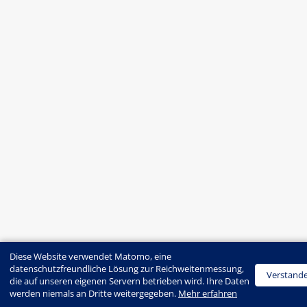
Diese Website verwendet Matomo, eine
datenschutzfreundliche Lösung zur Reichweitenmessung,
Verstand
die auf unseren eigenen Servern betrieben wird. Ihre Daten
werden niemals an Dritte weitergegeben.
Mehr erfahren