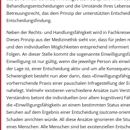
Behandlungsentscheidungen und die Umstände ihres Lebensende
Betreuungsrecht, das dem Prinzip der unterstützten Entscheid
Entscheidungsfindung.
Neben der Rechts- und Handlungsfähigkeit wird in Fachkreisen 
Dieses Prinzip aus der Medizinethik sieht vor, dass für jeden
und den individuellen Möglichkeiten entsprechend informiert 
Folgen. An dieser Stelle kommt die sogenannte Einwilligungsfäh
Einwilligung ist nur gültig, wenn die jeweilige Person als einwi
der Lage ist, einer Entscheidung aktiv und um alle Konseque
Schwierigkeit besteht nun aber darin, dass «Einwilligungsfähig
vorherrschende Praxis einer pauschalen Infragestellung der Ei
nahelegt. Vielmehr existieren verschiedene Ansätze zum Verstä
Verständnis betont die individuellen (vor allem kognitiven) F
die «Einwilligungsfähigkeit» an einem bestimmten Status eine
beruhen auf dem Ergebnis einer Entscheidung (
outcome
-orien
Schaden anrichten würde. All diese Ansätze ignorieren die Sit
eines Menschen: Alle Menschen sind bei existenziellen Entsche