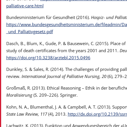
palliative-care.html
Bundesministerium für Gesundheit (2016).
Hospiz- und Pallia
https://www.bundesgesundheitsministerium.de/fileadmin/Dat
_und_Palliativgesetz.pdf
Dasch, B., Blum, K., Gude, P. & Bausewein, C. (2015). Place of
study of death certificates from the years 2001 and 2011.
Deu
https://doi.org/10.3238/arztebl.2015.0496
Dunkley, S. & Sales, R. (2014). The challenges of providing pallia
review.
International Journal of Palliative Nursing, 20
(6), 279–
Großmaß, R. (2013). Ethical Reasoning – Ethik in der beruflich
Moralisierung
(S. 209–226). Springer.
Kohn, N. A., Blumenthal, J. A. & Campbell, A. T. (2013). Suppo
State Law Review,
117
(4), 2013.
http://dx.doi.org/10.2139/ss
Lachwitz, K. (2013). Funktion und Anwendungsbereich der «Un