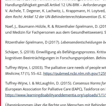
Handlungsfähigkeit gemäß Artikel 12 UN-BRK – Anforderungen
V. Aichele, T. Degener, K. Lachwitz, L. Krappmann, H. Loytved, 
dem Recht: Artikel 12 der UN-Behindertenrechtskonvention
(S. 6
Naef, J., Baumann-Hölzle, R. & Ritzenthaler-Spielmann, D. (20
und Medizin für Fachpersonen aus dem Gesundheitswesen). Sc
Ritzenthaler-Spielmann, D (2017).
Lebensendentscheidungen bei
Schäper, S. (2018). Einwilligung als Befähigungsprozess. Krit
kognitiven Beeinträchtigungen in Forschungsprojekten.
Behin
Tuffrey-Wijne, I. (2003). The palliative care needs of people with
Medicine,17
(1), 55–62.
https://pubmed.ncbi.nlm.nih.gov/12
Tuffrey-Wijne, I. & McLaughlin, D. (2015).
Consensus Norms for P
(European Association for Palliative Care (EAPC), Taskforce on P
https://www.learningdisabilityanddementia.org/uploads/1/1/
Übereinkommen über die Rechte von Menschen mit Behinderu