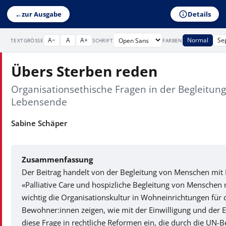
Details
←
zur Ausgabe
A−
A
A+
Normal
Se
TEXTGRÖSSE
SCHRIFT
FARBEN
Übers Sterben reden
Organisationsethische Fragen in der Begleitu
Lebensende
Sabine Schäper
Zusammenfassung
Der Beitrag handelt von der Begleitung von Menschen mi
«Palliative Care und hospizliche Begleitung von Menschen 
wichtig die Organisationskultur in Wohneinrichtungen für 
Bewohner:innen zeigen, wie mit der Einwilligung und der E
diese Frage in rechtliche Reformen ein, die durch die UN