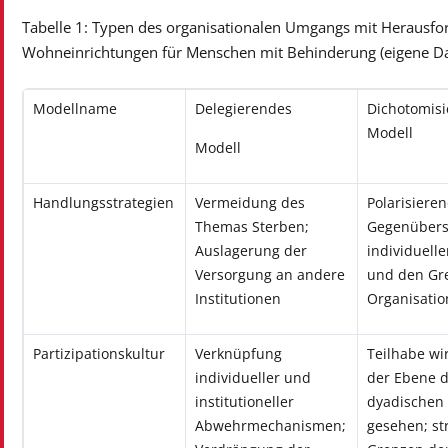
Tabelle 1: Typen des organisationalen Umgangs mit Herausfo
Wohneinrichtungen für Menschen mit Behinderung (eigene Da
Modellname
Delegierendes
Dichotomis
Modell
Modell
Handlungsstrategien
Vermeidung des
Polarisiere
Themas Sterben;
Gegenübers
Auslagerung der
individuell
Versorgung an andere
und den Gr
Institutionen
Organisatio
Partizipations­kultur
Verknüpfung
Teilhabe wi
individueller und
der Ebene 
institutioneller
dyadischen
Abwehrmechanismen;
gesehen; st