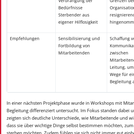
Verdrängung der
Grenzen de
Bedürfnisse
Organisati
Sterbender aus
resignieren
eigener Hilflosigkeit
hingenomm
Empfehlungen
Sensibilisierung und
Schaffung v
Fortbildung von
Kommunika
Mitarbeitenden
zwischen
Mitarbeite
Leitung, u
Wege für ei
Begleitung 
In einer nächsten Projektphase wurde in Workshops mit Mita
Begleitung differenziert untersucht. Im Fokus standen dabei 
zeigten sich deutliche Unterschiede, wie Mitarbeitende und 
dass sie über wichtige Dinge selbst bestimmen möchten, zum 
sterben möchten. Zudem fühlen sie sich nicht immer gut einbe