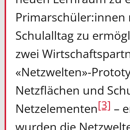
Primarschüler:inne
Schulalltag zu ermögl
zwei Wirtschaftspart
«Netzwelten»-Protot
Netzflächen und Sch
[3]
Netzelementen
– e
wurden die Netzwelte