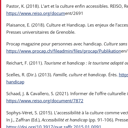
Pastor, K. (2018). L’art et la culture enfin accessibles. REISO, 
https://www.reiso.org/docum
ent/2691
Plaisance, E. (2018). Culture et Handicap. Les enjeux de l’accessib
Presses universitaires de Grenoble.
Procap magazine pour personnes avec handicap.
Culture sans 
https://www.procap.ch/fileadmin/files/procap/Publikation
en/
Reichart, F. (2011).
Tourisme et handicap : le tourisme adapté ou 
Scelles, R. (Dir.). (2013).
Famille, culture et handicap
. Érès.
http
handicap
Schaad, J. & Cavallero, S. (2021). Informer de l’offre culturelle
https://www.reiso.org/document/7872
Sophys-Véret, S. (2015). L’accessibilité à la culture comme ve
In J., Zaffran (Ed.),
Accessibilité et handicap
(pp. 91-106). Presse
https://doi.org/10.3917/pug.zaffr.2015.01.0091