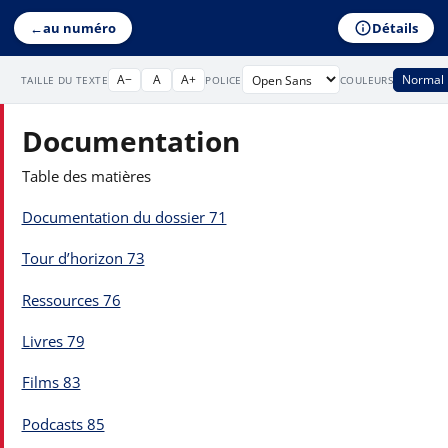
Détails
←
au numéro
A−
A
A+
Normal
TAILLE DU TEXTE
POLICE
COULEURS
Documentation
Table des matières
Documentation du dossier 71
Tour d’horizon 73
Ressources 76
Livres 79
Films 83
Podcasts 85