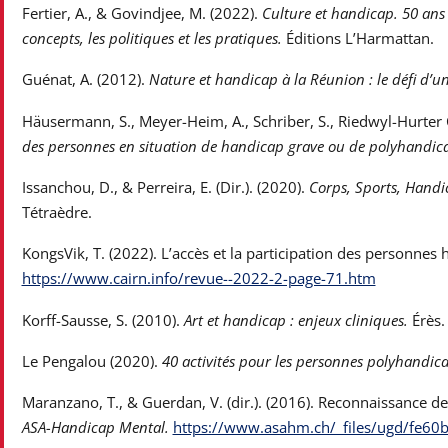
Fertier, A.,
& Govindjee, M. (2022).
Culture et handicap. 50 ans d
concepts, les politiques et les pratiques.
Éditions L’Harmattan.
Guénat, A. (2012).
Nature et handicap à la Réunion : le défi d’un
Häusermann, S., Meyer-Heim, A., Schriber, S., Riedwyl-Hurter 
des personnes en situation de handicap grave ou de polyhandic
Issanchou, D., & Perreira, E. (Dir.). (2020).
Corps, Sports, Handi
Tétraèdre.
KongsVik, T. (2022). L’accès et la participation des personnes 
https://www.cairn.info/revue--2022-2-page-71.htm
Korff-Sausse, S. (2010).
Art et handicap : enjeux cliniques.
Érès.
Le Pengalou (2020).
40 activités pour les personnes polyhandica
Maranzano, T.,
& Guerdan, V. (dir.). (2016). Reconnaissance de 
ASA-Handicap Mental.
https://www.asahm.ch/_files/ugd/fe