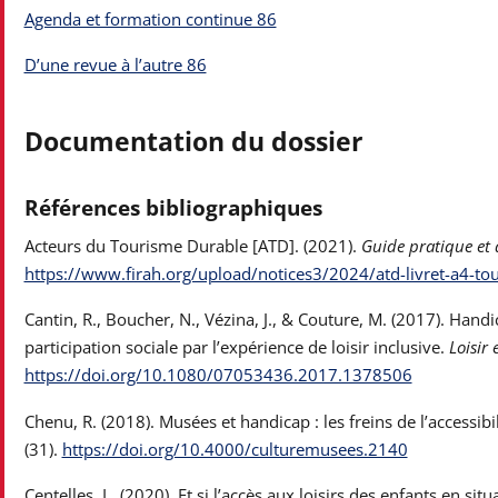
Agenda et formation continue 86
D’une revue à l’autre 86
Documentation du dossier
Références bibliographiques
Acteurs du Tourisme Durable [ATD]. (2021).
Guide pratique et 
https://www.firah.org/upload/notices3/2024/atd-livret-a4-tour
Cantin, R., Boucher, N., Vézina, J., & Couture, M. (2017). Han
participation sociale par l’expérience de loisir inclusive.
Loisir 
https://doi.org/10.1080/07053436.2017.1378506
Chenu, R. (2018). Musées et handicap : les freins de l’access
(31).
https://doi.org/10.4000/culturemusees.2140
Centelles, L. (2020). Et si l’accès aux loisirs des enfants en s