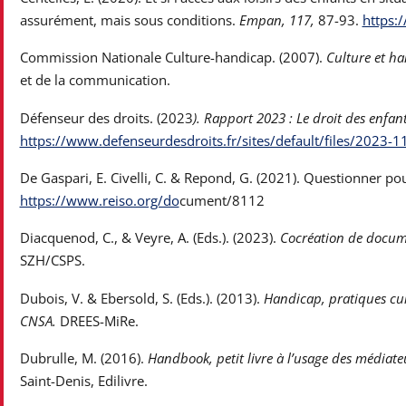
assurément, mais sous conditions.
Empan, 117,
87-93.
https:
Commission Nationale Culture-handicap. (2007).
Culture et ha
et de la communication.
Défenseur des droits. (2023
). Rapport 2023 : Le droit des enfants
https://www.defenseurdesdroits.fr/sites/default/files/2023
De Gaspari, E. Civelli, C. & Repond, G. (2021). Questionner pour
https://www.reiso.org/do
cum
ent/8112
Diacquenod, C., & Veyre, A. (Eds.). (2023).
Cocréation de docume
SZH/CSPS.
Dubois, V. & Ebersold, S. (Eds.). (2013).
Handicap, pratiques cult
CNSA.
DREES-MiRe.
Dubrulle, M. (2016).
Handbook, petit livre à l’usage des médiateu
Saint-Denis, Edilivre.