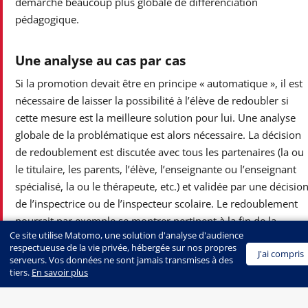
démarche beaucoup plus globale de différenciation
pédagogique.
Une analyse au cas par cas
Si la promotion devait être en principe « automatique », il est
nécessaire de laisser la possibilité à l’élève de redoubler si
cette mesure est la meilleure solution pour lui. Une analyse
globale de la problématique est alors nécessaire. La décision
de redoublement est discutée avec tous les partenaires (la ou
le titulaire, les parents, l’élève, l’enseignante ou l’enseignant
spécialisé, la ou le thérapeute, etc.) et validée par une décisio
de l’inspectrice ou de l’inspecteur scolaire. Le redoublement
pourrait par exemple se montrer pertinent à la fin de la
Ce site utilise Matomo, une solution d'analyse d'audience
scolarité primaire (8H) pour un élève à qui la mesure
respectueuse de la vie privée, hébergée sur nos propres
J'ai compris
permettrait de suivre ensuite un niveau II au Cycle
serveurs. Vos données ne sont jamais transmises à des
d’Orientation – en Valais, le CO correspond aux trois dernière
tiers.
En savoir plus
années de l’école obligatoire (9H à 11H). Les classes sont
divisées en deux niveaux : le niveau I présente des exigences