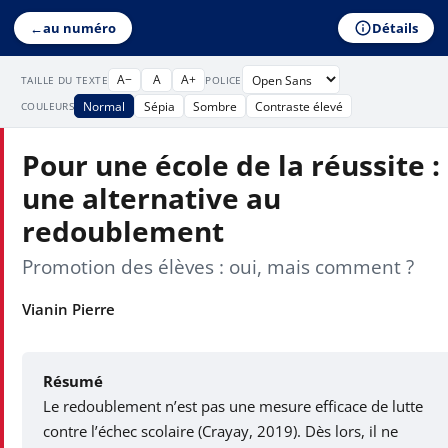
Détails
←
au numéro
A−
A
A+
TAILLE DU TEXTE
POLICE
Normal
Sépia
Sombre
Contraste élevé
COULEURS
Pour une école de la réussite :
une alternative au
redoublement
Promotion des élèves : oui, mais comment ?
Vianin Pierre
Résumé
Le redoublement n’est pas une mesure efficace de lutte
contre l’échec scolaire (Crayay, 2019). Dès lors, il ne