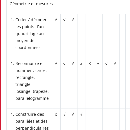
Géométrie et mesures
Coder / décoder
√
√
√
les points d’un
quadrillage au
moyen de
coordonnées
Reconnaitre et
√
√
√
x
X
√
√
√
nommer : carré,
rectangle,
triangle,
losange, trapèze,
parallélogramme
Construire des
x
√
√
√
parallèles et des
perpendiculaires