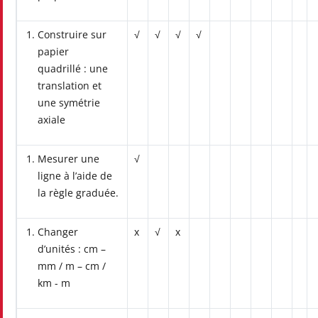
Construire sur
√
√
√
√
papier
quadrillé : une
translation et
une symétrie
axiale
Mesurer une
√
ligne à l’aide de
la règle graduée.
Changer
x
√
x
d’unités : cm –
mm / m – cm /
km - m