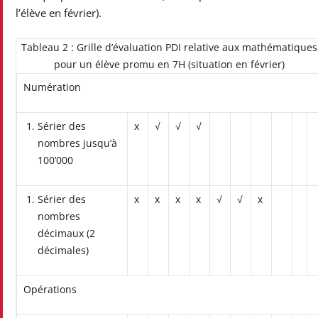
l’élève en février).
Tableau 2 : Grille d’évaluation PDI relative aux mathématiques
pour un élève promu en 7H (situation en février)
Numération
Sérier des
x
√
√
√
nombres jusqu’à
100’000
Sérier des
x
x
x
x
√
√
x
nombres
décimaux (2
décimales)
Opérations