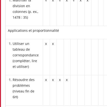
Maitriser la
√
x
√
x
√
x
x
division en
colonnes (p. ex.,
1478 : 35)
Applications et proportionnalité
Utiliser un
x
x
tableau de
correspondance
(compléter, lire
et utiliser)
Résoudre des
x
x
x
x
problèmes
(niveau fin de
6H)