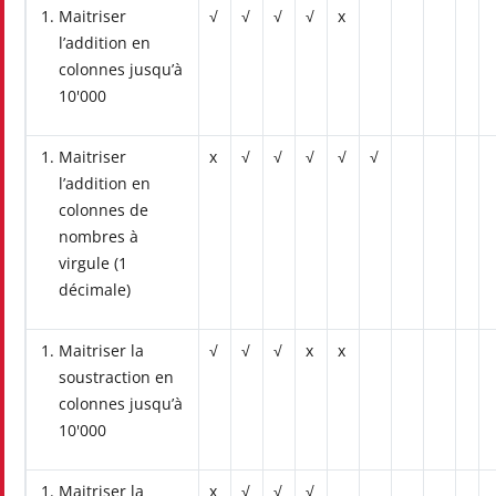
Maitriser
√
√
√
√
x
l’addition en
colonnes jusqu’à
10'000
Maitriser
x
√
√
√
√
√
l’addition en
colonnes de
nombres à
virgule (1
décimale)
Maitriser la
√
√
√
x
x
soustraction en
colonnes jusqu’à
10'000
Maitriser la
x
√
√
√