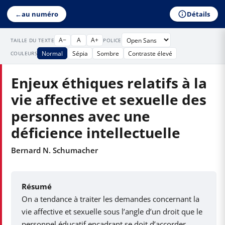
Détails
←
au numéro
A−
A
A+
TAILLE DU TEXTE
POLICE
Normal
Sépia
Sombre
Contraste élevé
COULEURS
Enjeux éthiques relatifs à la
vie affective et sexuelle des
personnes avec une
déficience intellectuelle
Bernard N. Schumacher
Résumé
On a tendance à traiter les demandes concernant la
vie affective et sexuelle sous l’angle d’un droit que le
personnel éducatif encadrant se doit d’accorder.