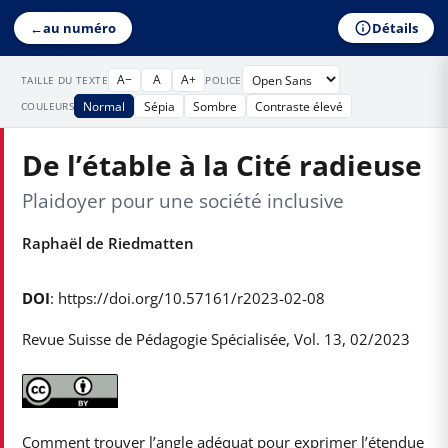
Détails
←
au numéro
A−
A
A+
TAILLE DU TEXTE
POLICE
Normal
Sépia
Sombre
Contraste élevé
COULEURS
De l’étable à la Cité radieuse
Plaidoyer pour une société inclusive
Raphaël de Riedmatten
DOI
: https://doi.org/10.57161/r2023-02-08
Revue Suisse de Pédagogie Spécialisée, Vol. 13, 02/2023
Comment trouver l’angle adéquat pour exprimer l’étendue