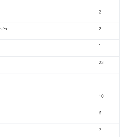
2
isé·e
2
1
23
10
6
7