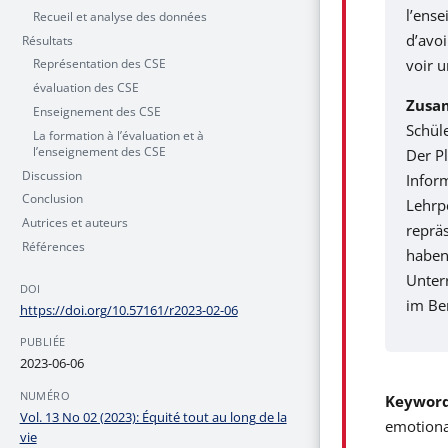
l’ense
Recueil et analyse des données
d’avoi
Résultats
Représentation des CSE
voir 
évaluation des CSE
Zusa
Enseignement des CSE
Schül
La formation à l’évaluation et à
l’enseignement des CSE
Der P
Discussion
Infor
Conclusion
Lehrp
Autrices et auteurs
repräs
Références
haben
Unter
DOI
im Be
https://doi.org/10.57161/r2023-02-06
PUBLIÉE
2023-06-06
NUMÉRO
Keywor
Vol. 13 No 02 (2023): Équité tout au long de la
emotiona
vie