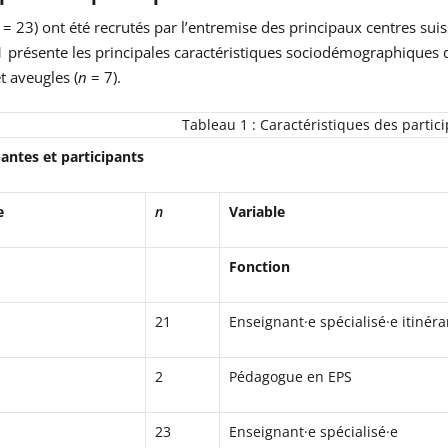
N
= 23) ont été recrutés par l’entremise des principaux centres sui
 présente les principales caractéristiques sociodémographiques de
t aveugles (
n
= 7).
Tableau 1 : Caractéristiques des partici
pantes et participants
e
n
Variable
Fonction
21
Enseignant·e spécialisé·e itinéra
e
2
Pédagogue en EPS
23
Enseignant·e spécialisé·e