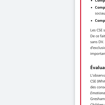
Comp
Compé
sociau
Compé
Les CSE s
De ce fai
sans DV. 
d’exclusi
important
Évalua
L’observ
CSE (Whit
des cons
Emotiona
Gresham, 
Children 