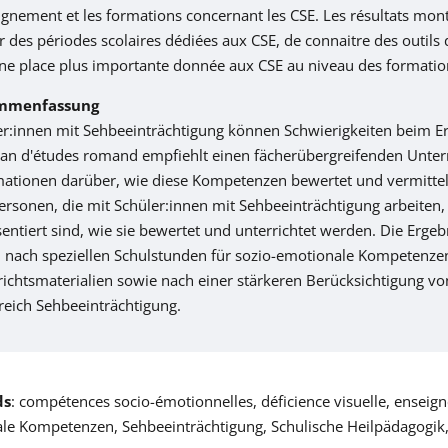
ignement et les formations concernant les CSE. Les résultats mont
r des périodes scolaires dédiées aux CSE, de connaitre des outils
une place plus importante donnée aux CSE au niveau des formatio
mmenfassung
er:innen mit Sehbeeinträchtigung können Schwierigkeiten beim 
lan d'études romand empfiehlt einen fächerübergreifenden Unterr
mationen darüber, wie diese Kompetenzen bewertet und vermittelt 
ersonen, die mit Schüler:innen mit Sehbeeinträchtigung arbeite
entiert sind, wie sie bewertet und unterrichtet werden. Die Erg
 nach speziellen Schulstunden für sozio-emotionale Kompetenzen
richtsmaterialien sowie nach einer stärkeren Berücksichtigung 
reich Sehbeeinträchtigung.
ds
: compétences socio-émotionnelles, déficience visuelle, enseign
le Kompetenzen, Sehbeeinträchtigung, Schulische Heilpädagogik, 