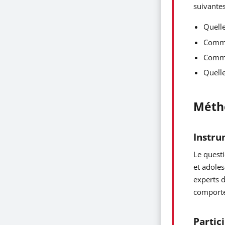
suivantes
Quelle
Comme
Comme
Quelle
Méth
Instr
Le questi
et adoles
experts d
comporte 
Partic