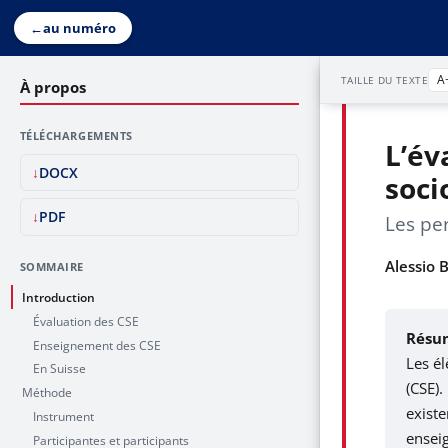
←
au numéro
A
TAILLE DU TEXTE
À propos
TÉLÉCHARGEMENTS
L’év
DOCX
soci
PDF
Les pe
Alessio 
SOMMAIRE
Introduction
Évaluation des CSE
Résu
Enseignement des CSE
Les él
En Suisse
(CSE)
Méthode
existe
Instrument
enseig
Participantes et participants