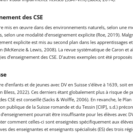
gnement des CSE
être mis en œuvre dans des environnements naturels, selon une m
s, selon une modalité d’enseignement explicite (Roe, 2019). Malgr
ement explicite est mis au second plan dans les apprentissages e
n (McKenzie & Lewis, 2008). La revue systématique de Caron et al
égies d’enseignement des CSE. D’autres exemples ont été proposés
sse
 d’enfants et de jeunes avec DV en Suisse s’élève à 1639, soit en
Bless, 2022). Ces derniers étant globalement plus à risque de pr
 des CSE est conseillé (Sacks & Wolffe, 2006). En revanche, le Pl
tion publique de la Suisse romande et du Tessin [CIIP], s.d.) préco
d’enseignement pourrait être insuffisante pour les élèves avec DV
er comment celles-ci sont enseignées spécifiquement aux élèves 
ves des enseignantes et enseignants spécialisés (ES) des trois régi