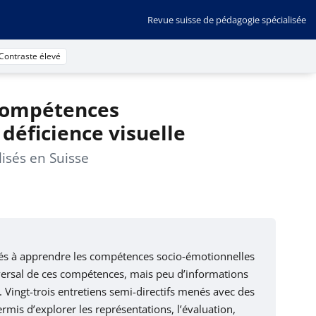
Revue suisse de pédagogie spécialisée
Contraste élevé
 compétences
déficience visuelle
isés en Suisse
ultés à apprendre les compétences socio-émotionnelles
versal de ces compétences, mais peu d’informations
. Vingt-trois entretiens semi-directifs menés avec des
mis d’explorer les représentations, l’évaluation,