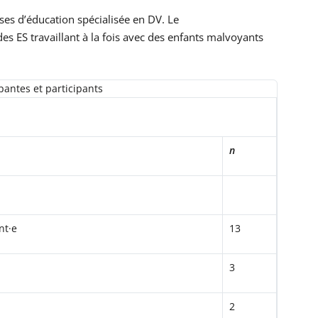
sses d’éducation spécialisée en DV. Le
s ES travaillant à la fois avec des enfants malvoyants
pantes et participants
n
nt·e
13
3
2