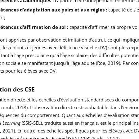
étences académiques :
capacité à être indépendant en termes de
tences d’adaptation aux pairs et aux règles :
capacité de s’
x ;
tences d’affirmation de soi :
capacité d’affirmer sa propre vol
ont apprises par observation et imitation d’autrui, ce qui impli
t, les enfants et jeunes avec déficience visuelle (DV) sont plus ex
Tant à l’âge préscolaire qu’à l’âge scolaire, des difficultés potenti
on sociale se manifestant jusqu’à l’âge adulte (Roe, 2019). Par co
s pour les élèves avec DV.
tion des CSE
ation directe et les échelles d’évaluation standardisées du com
comb, 2018). L’observation directe est souhaitable dans l’envir
équences du comportement. Quant aux échelles d’évaluation stan
l Learning
(SSIS-SEL), traduite aussi en français, est le principal ins
2021). En outre, des échelles spécifiques pour les élèves avec 
with Visual Impairments: Revised
(SSAT-VI:R) (Sacks, 2014).