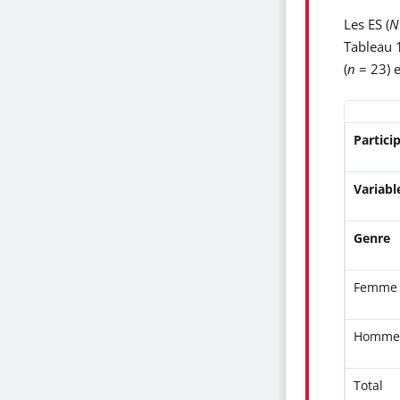
Les ES (
Tableau 1
(
n
= 23) e
Partici
Variabl
Genre
Femme
Homm
Total