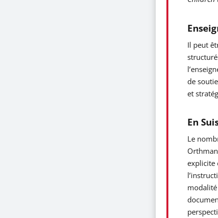
Ensei
Il peut 
structuré
l’enseign
de soutie
et strat
En Sui
Le nombre
Orthmann 
explicite
l’instruc
modalité 
document
perspecti