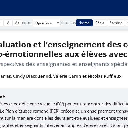
−
A
A+
Normal
Sépia
Sombre
POLICE
COULEURS
aluation et l’enseignement des
o-émotionnelles aux élèves avec 
rspectives des enseignantes et enseignants spécial
Barras, Cindy Diacquenod, Valérie Caron et Nicolas Ruffieux
mé
èves avec déficience visuelle (DV) peuvent rencontrer des diffic
. Le Plan d’études romand (PER) préconise un enseignement trans
nt sur la manière dont elles devraient être évaluées et enseignées
nantes et enseignants intervenant auprès d’élèves avec DV ont per