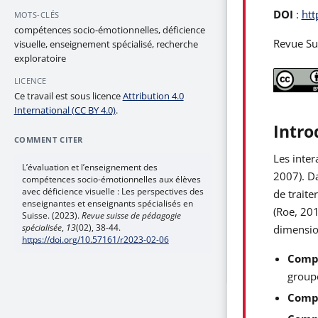
DOI
:
htt
MOTS-CLÉS
compétences socio-émotionnelles, déficience
Revue Sui
visuelle, enseignement spécialisé, recherche
exploratoire
LICENCE
Ce travail est sous licence
Attribution 4.0
International (CC BY 4.0)
.
Intro
COMMENT CITER
Les inter
L’évaluation et l’enseignement des
2007). Da
compétences socio-émotionnelles aux élèves
avec déficience visuelle : Les perspectives des
de traite
enseignantes et enseignants spécialisés en
(Roe, 20
Suisse. (2023).
Revue suisse de pédagogie
spécialisée
,
13
(02), 38-44.
dimensio
https://doi.org/10.57161/r2023-02-06
Compé
groupe
Compé