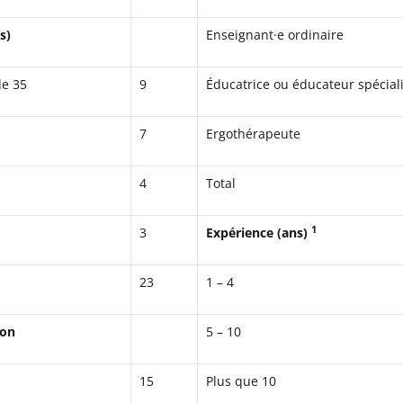
s)
Enseignant·e ordinaire
de 35
9
Éducatrice ou éducateur spécial
7
Ergothérapeute
4
Total
1
3
Expérience (ans)
23
1 – 4
ion
5 – 10
15
Plus que 10