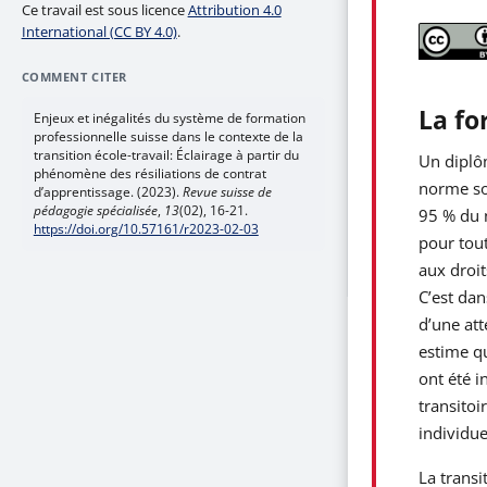
Ce travail est sous licence
Attribution 4.0
International (CC BY 4.0)
.
COMMENT CITER
La fo
Enjeux et inégalités du système de formation
professionnelle suisse dans le contexte de la
transition école-travail: Éclairage à partir du
Un diplô
phénomène des résiliations de contrat
norme soc
d’apprentissage. (2023).
Revue suisse de
pédagogie spécialisée
,
13
(02), 16-21.
95 % du n
https://doi.org/10.57161/r2023-02-03
pour tout
aux droi
C’est dan
d’une att
estime qu
ont été i
transito
individue
La transi