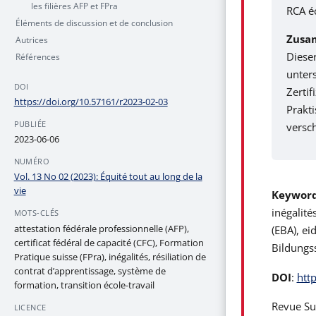
les filières AFP et FPra
RCA éc
Éléments de discussion et de conclusion
Zusa
Autrices
Diese
Références
unters
DOI
Zertif
https://doi.org/10.57161/r2023-02-03
Prakti
PUBLIÉE
versc
2023-06-06
NUMÉRO
Vol. 13 No 02 (2023): Équité tout au long de la
vie
Keywor
inégalité
MOTS-CLÉS
attestation fédérale professionnelle (AFP),
(EBA), ei
certificat fédéral de capacité (CFC), Formation
Bildungs
Pratique suisse (FPra), inégalités, résiliation de
contrat d’apprentissage, système de
DOI
:
htt
formation, transition école-travail
Revue Sui
LICENCE