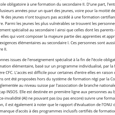
école obligatoire à une formation du secondaire II. D’une part, l’e
lusieurs années pour un quart des jeunes, voire pour la moitié d
 % des jeunes n’ont toujours pas accédé à une formation certifiante
re. Parmi les jeunes les plus vulnérables se trouvent les personne
ement spécialisé au secondaire I ainsi que celles dont les parents 
s elles qui vont composer la majeure partie des apprenties et appre
à exigences élémentaires au secondaire I. Ces personnes sont auss
e II.
nnes issues de l’enseignement spécialisé à la fin de l’école obliga
mation élémentaire, basé sur un programme individualisé, par la f
lière CFC. L’accès est difficile pour certaines d’entre elles en rais
s ont été proposées hors du système de formation régi par la Con
èglementée au niveau suisse par l’association de branche national
cap INSOS. Elle est destinée en première ligne aux personnes au 
ce-invalidité (AI) ne pouvant pas (ou pas encore) suivre une form
n, il est également à noter que le rapport d’évaluation de l’ONU
 manque d’accès à des programmes inclusifs certifiés de formatio