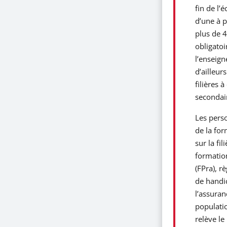
fin de l’
d’une à p
plus de 4
obligatoi
l’enseign
d’ailleur
filières 
secondair
Les perso
de la for
sur la fi
formation
(FPra), r
de handi
l’assuran
populatio
relève le