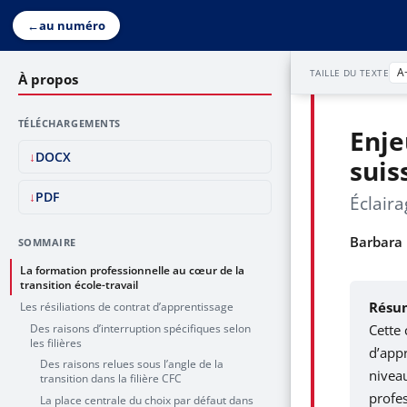
←
au numéro
A
TAILLE DU TEXTE
À propos
TÉLÉCHARGEMENTS
Enje
DOCX
suis
PDF
Éclair
Barbara
SOMMAIRE
La formation professionnelle au cœur de la
transition école-travail
Résu
Les résiliations de contrat d’apprentissage
Des raisons d’interruption spécifiques selon
Cette 
les filières
d’appr
Des raisons relues sous l’angle de la
niveau
transition dans la filière CFC
profes
La place centrale du choix par défaut dans