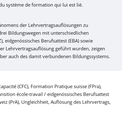
 du système de formation qui lui est lié.
hänomens der Lehrvertragsauflösungen zu
 drei Bildungswegen mit unterschiedlichen
), eidgenössisches Berufsattest (EBA) sowie
ner Lehrvertragsauflösung geführt wurden, zeigen
aber auch des damit verbundenen Bildungssystems.
 capacité (CFC), Formation Pratique suisse (FPra),
ansition école-travail / eidgenössisches Berufsattest
eiz (PrA), Ungleichheit, Auflösung des Lehrvertrags,