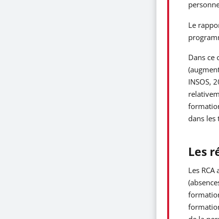
personne
Le rappo
programme
Dans ce c
(augmenta
INSOS, 20
relativem
formation
dans les t
Les r
Les RCA a
(absences
formation
formation
de la per