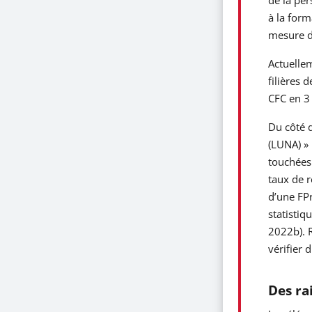
à la form
mesure d
Actuellem
filières 
CFC en 3 
Du côté d
(LUNA) » 
touchées
taux de r
d’une FPr
statistiq
2022b). R
vérifier 
Des rai