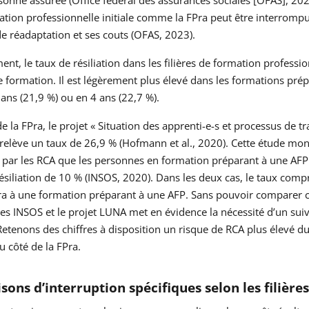
ation professionnelle initiale comme la FPra peut être interrompue
e réadaptation et ses couts (OFAS, 2023).
ent, le taux de résiliation dans les filières de formation profession
de formation. Il est légèrement plus élevé dans les formations pré
ans (21,9 %) ou en 4 ans (22,7 %).
e la FPra, le projet « Situation des apprenti-e-s et processus de tra
relève un taux de 26,9 % (Hofmann et al., 2020). Cette étude mo
 par les RCA que les personnes en formation préparant à une AFP 
ésiliation de 10 % (INSOS, 2020). Dans les deux cas, le taux com
a à une formation préparant à une AFP. Sans pouvoir comparer ces
ues INSOS et le projet LUNA met en évidence la nécessité d’un sui
etenons des chiffres à disposition un risque de RCA plus élevé du
du côté de la FPra.
sons d’interruption spécifiques selon les filières