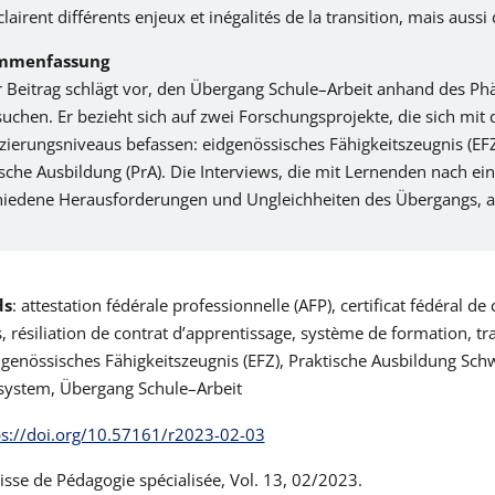
lairent différents enjeux et inégalités de la transition, mais aussi
mmenfassung
r Beitrag schlägt vor, den Übergang Schule–Arbeit anhand des P
uchen. Er bezieht sich auf zwei Forschungsprojekte, die sich mit
izierungsniveaus befassen: eidgenössisches Fähigkeitszeugnis (EFZ
sche Ausbildung (PrA). Die Interviews, die mit Lernenden nach ei
hiedene Herausforderungen und Ungleichheiten des Übergangs, 
ds
: attestation fédérale professionnelle (AFP), certificat fédéral de
s, résiliation de contrat d’apprentissage, système de formation, tr
dgenössisches Fähigkeitszeugnis (EFZ), Praktische Ausbildung Schw
system, Übergang Schule–Arbeit
ps://doi.org/10.57161/r2023-02-03
sse de Pédagogie spécialisée, Vol. 13, 02/2023.