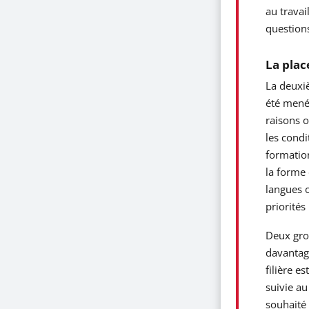
au travai
questions
La plac
La deuxiè
été menés
raisons o
les condi
formation
la forme 
langues o
priorités
Deux grou
davantage
filière e
suivie au
souhaité 