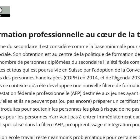
rmation professionnelle au cœur de la t
me du secondaire II est considéré comme la base minimale pour s’
iale. Son obtention est au centre de la politique de formation d
ombre de personnes diplômées du secondaire II a été fixée comme 
es et tous qui est poursuivie en Suisse par l’adoption de la Conv
ts des personnes handicapées (CDPH) en 2014, et de l’Agenda 20
s ce contexte qu’a été développée une nouvelle filière de format
estation fédérale professionnelle (AFP) destinée aux jeunes ayant
’elles et ils ne peuvent pas (ou pas encore) préparer un certificat 
ntroduites pour soutenir les personnes les plus à risque de ne pas
ires pour les personnes n’arrivant pas à entrer immédiatement da
l spécialisé dans la filière AFP, préapprentissage d’intégration p
tion école-travail reste néanmoins problématique pour certaines ca