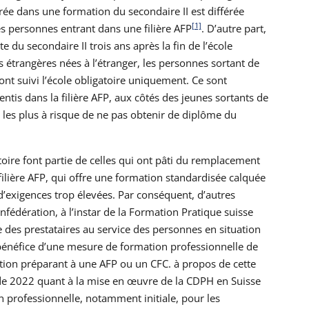
ntrée dans une formation du secondaire II est différée
[1]
es personnes entrant dans une filière AFP
. D’autre part,
 du secondaire II trois ans après la fin de l’école
s étrangères nées à l’étranger, les personnes sortant de
ont suivi l’école obligatoire uniquement. Ce sont
ntis dans la filière AFP, aux côtés des jeunes sortants de
i les plus à risque de ne pas obtenir de diplôme du
toire font partie de celles qui ont pâti du remplacement
ilière AFP, qui offre une formation standardisée calquée
on d’exigences trop élevées. Par conséquent, d’autres
fédération, à l’instar de la Formation Pratique suisse
e des prestataires au service des personnes en situation
bénéfice d’une mesure de formation professionnelle de
ation préparant à une AFP ou un CFC. à propos de cette
 de 2022 quant à la mise en œuvre de la CDPH en Suisse
n professionnelle, notamment initiale, pour les