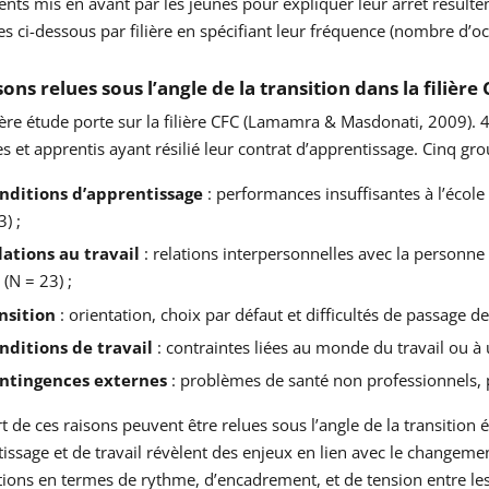
nts mis en avant par les jeunes pour expliquer leur arrêt résulte
s ci-dessous par filière en spécifiant leur fréquence (nombre d’o
ons relues sous l’angle de la transition dans la filière
re étude porte sur la filière CFC (Lamamra & Masdonati, 2009). 4
s et apprentis ayant résilié leur contrat d’apprentissage. Cinq grou
onditions d’apprentissage
: performances insuffisantes à l’école
3) ;
elations au travail
: relations interpersonnelles avec la personne 
 (N = 23) ;
ansition
: orientation, choix par défaut et difficultés de passage de 
onditions de travail
: contraintes liées au monde du travail ou à u
ontingences externes
: problèmes de santé non professionnels, p
t de ces raisons peuvent être relues sous l’angle de la transition
issage et de travail révèlent des enjeux en lien avec le changeme
ions en termes de rythme, d’encadrement, et de tension entre les