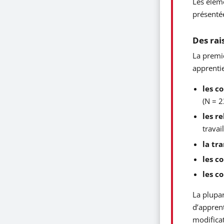
Les éléme
présentée
Des rais
La premiè
apprentie
les c
(N = 2
les r
travail
la tr
les c
les c
La plupar
d’apprent
modificat