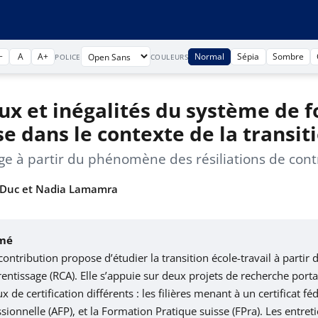
−
A
A+
Normal
Sépia
Sombre
POLICE
COULEURS
ux et inégalités du système de 
se dans le contexte de la transit
age à partir du phénomène des résiliations de cont
 Duc et Nadia Lamamra
mé
contribution propose d’étudier la transition école-travail à parti
entissage (RCA). Elle s’appuie sur deux projets de recherche porta
x de certification différents : les filières menant à un certificat fé
sionnelle (AFP), et la Formation Pratique suisse (FPra). Les entr