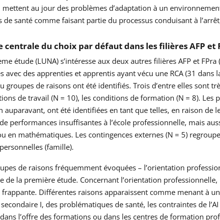
l mettent au jour des problèmes d’adaptation à un environnement a
 de santé comme faisant partie du processus conduisant à l’arrê
e centrale du choix par défaut dans les filières AFP et
me étude (LUNA) s’intéresse aux deux autres filières AFP et FPra (
 avec des apprenties et apprentis ayant vécu une RCA (31 dans la f
u groupes de raisons ont été identifiés. Trois d’entre elles sont tr
tions de travail (N = 10), les conditions de formation (N = 8). Les
 auparavant, ont été identifiées en tant que telles, en raison de
de performances insuffisantes à l’école professionnelle, mais aussi
u en mathématiques. Les contingences externes (N = 5) regroupent 
 personnelles (famille).
pes de raisons fréquemment évoquées – l’orientation professionnel
 de la première étude. Concernant l’orientation professionnelle, 
st frappante. Différentes raisons apparaissent comme menant à un c
 secondaire I, des problématiques de santé, les contraintes de l’A
dans l’offre des formations ou dans les centres de formation prof