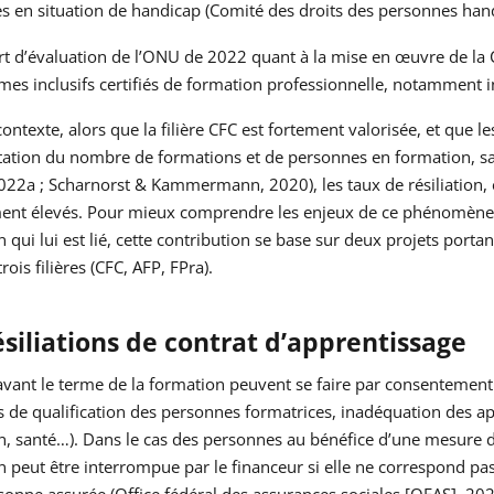
s en situation de handicap (Comité des droits des personnes han
rt d’évaluation de l’ONU de 2022 quant à la mise en œuvre de la 
s inclusifs certifiés de formation professionnelle, notamment in
ontexte, alors que la filière CFC est fortement valorisée, et que 
tion du nombre de formations et de personnes en formation, sati
22a ; Scharnorst & Kammermann, 2020), les taux de résiliation, en 
ent élevés. Pour mieux comprendre les enjeux de ce phénomène et 
 qui lui est lié, cette contribution se base sur deux projets portan
rois filières (CFC, AFP, FPra).
ésiliations de contrat d’apprentissage
vant le terme de la formation peuvent se faire par consentement 
 de qualification des personnes formatrices, inadéquation des ap
, santé…). Dans le cas des personnes au bénéfice d’une mesure de 
 peut être interrompue par le financeur si elle ne correspond pa
sonne assurée (Office fédéral des assurances sociales [OFAS], 202