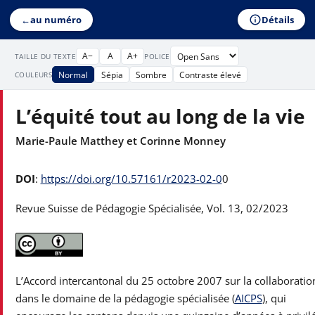
Détails
←
au numéro
A−
A
A+
TAILLE DU TEXTE
POLICE
Normal
Sépia
Sombre
Contraste élevé
COULEURS
L’équité tout au long de la vie
Marie-Paule Matthey et Corinne Monney
DOI
:
https://doi.org/10.57161/r2023-02-0
0
Revue Suisse de Pédagogie Spécialisée, Vol. 13, 02/2023
L’Accord intercantonal du 25 octobre 2007 sur la collaboratio
dans le domaine de la pédagogie spécialisée (
AICPS
), qui