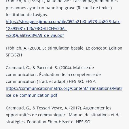
Fröhlich, A. (1995). Qualité de vie : L’accompagnement des
personnes ayant un handicap grave (Recueil de textes).
Institution de Lavigny.
https://storage.e.jimdo.com/file/052a21e0-b973-4a80-9dab-
12593981c126/FROHLICH%20A.-
%20Qualit%C3%A9_de_vie.pdf
Fröhlich, A. (2000). La stimulation basale. Le concept. Édition
SPC/SZH
Gremaud, G., & Paccolat, S. (2004). Matrice de
communication : Évaluation de la compétence de
communication (Trad. et adapt.) HES-SO, EESP.
https://communicationmatrix.org/Content/Translations/Matr
ice_de_communication.pdf
Gremaud, G., & Tessari Veyre, A. (2017). Augmenter les
opportunités de communiquer : Manuel de situations et de
stratégies. Fondation Eben-Hézer et HES-SO.