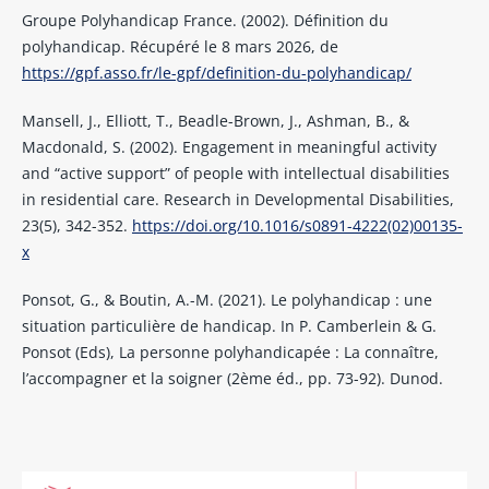
Groupe Polyhandicap France. (2002). Définition du
polyhandicap. Récupéré le 8 mars 2026, de
https://gpf.asso.fr/le-gpf/definition-du-polyhandicap/
Mansell, J., Elliott, T., Beadle-Brown, J., Ashman, B., &
Macdonald, S. (2002). Engagement in meaningful activity
and “active support” of people with intellectual disabilities
in residential care. Research in Developmental Disabilities,
23(5), 342-352.
https://doi.org/10.1016/s0891-4222(02)00135-
x
Ponsot, G., & Boutin, A.-M. (2021). Le polyhandicap : une
situation particulière de handicap. In P. Camberlein & G.
Ponsot (Eds), La personne polyhandicapée : La connaître,
l’accompagner et la soigner (2ème éd., pp. 73-92). Dunod.