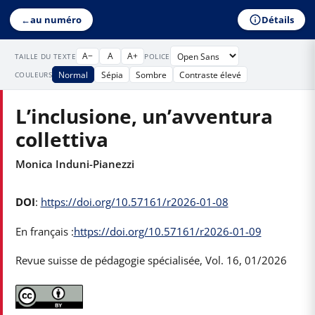
Détails
←
au numéro
A−
A
A+
TAILLE DU TEXTE
POLICE
Normal
Sépia
Sombre
Contraste élevé
COULEURS
L’inclusione, un’avventura
collettiva
Monica Induni-Pianezzi
DOI
:
https://doi.org/10.57161/r2026-01-08
En français :
https://doi.org/10.57161/r2026-01-09
Revue suisse de pédagogie spécialisée, Vol. 16, 01/2026