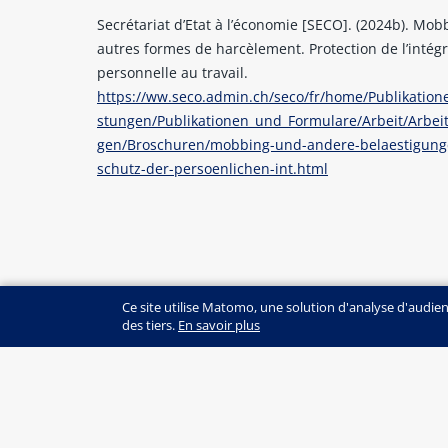
Secrétariat d’Etat à l’économie [SECO]. (2024b). Mob
autres formes de harcèlement. Protection de l’intégr
personnelle au travail.
https://ww.seco.admin.ch/seco/fr/home/Publikatione
stungen/Publikationen_und_Formulare/Arbeit/Arbei
gen/Broschuren/mobbing-und-andere-belaestigung
schutz-der-persoenlichen-int.html
Ce site utilise Matomo, une solution d'analyse d'audie
des tiers.
En savoir plus
© SZH/CSPS
+41 (0)31 320 16 60
edition@szh.ch
ISSN : 2813-4915
EDITION SZH/CSPS | Maison des cantons | Sp