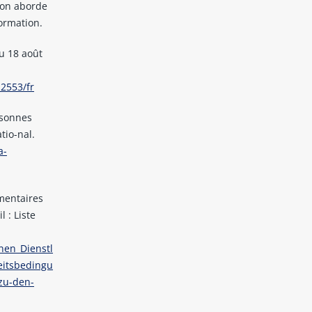
-non aborde
formation.
du 18 août
2553/fr
rsonnes
tio-nal.
a-
mmentaires
l : Liste
nen_Dienstl
eitsbedingu
zu-den-