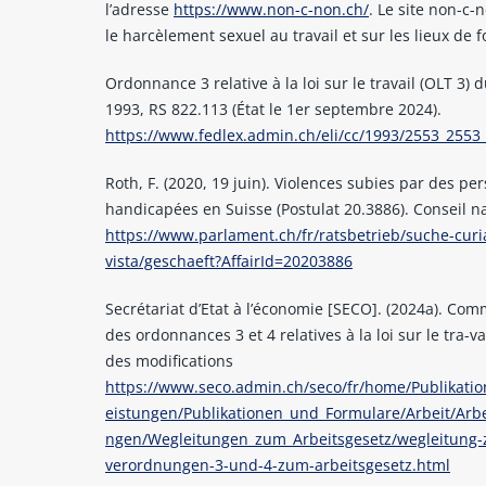
l’adresse
https://www.non-c-non.ch/
. Le site non-c
le harcèlement sexuel au travail et sur les lieux de 
Ordonnance 3 relative à la loi sur le travail (OLT 3) 
1993, RS 822.113 (État le 1er septembre 2024).
https://www.fedlex.admin.ch/eli/cc/1993/2553_2553_
Roth, F. (2020, 19 juin). Violences subies par des pe
handicapées en Suisse (Postulat 20.3886). Conseil na
https://www.parlament.ch/fr/ratsbetrieb/suche-curi
vista/geschaeft?AffairId=20203886
Secrétariat d’Etat à l’économie [SECO]. (2024a). Co
des ordonnances 3 et 4 relatives à la loi sur le tra-vai
des modifications
https://www.seco.admin.ch/seco/fr/home/Publikatio
eistungen/Publikationen_und_Formulare/Arbeit/Arb
ngen/Wegleitungen_zum_Arbeitsgesetz/wegleitung-
verordnungen-3-und-4-zum-arbeitsgesetz.html