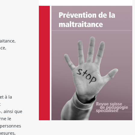
raitance,
nce,
et à la
t
, ainsi que
rne le
s personnes
mesures,