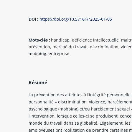
DOI :
https://doi.org/10.57161/r2025-01-05
Mots-clés :
handicap, déficience intellectuelle, malt
prévention, marché du travail, discrimination, viole
mobbing, entreprise
Résumé
La prévention des atteintes à l’intégrité personnelle 
personnalité – discrimination, violence, harcèlemen
psychologique (mobbing) et/ou harcèlement sexuel –
l’intervention, lorsque celles-ci se produisent, conce
monde du travail dans sa globalité. Légalement, le
employeuses ont l’obligation de prendre certaines 