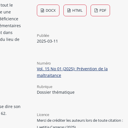
tout le
DOCX
HTML
PDF
re une
déficience
lémentaires
nt dans
Publiée
 du lieu de
2025-03-11
Numéro
Vol. 15 No 01 (2025): Prévention de la
maltraitance
Rubrique
Dossier thématique
ose dire son
162.
Licence
Merci de créditer les auteurs lors de toute citation :
Laetitia Carreras (2025)