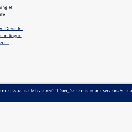
bing et
ité
n_Dienstlei
tsbedingun
en---
nce respectueuse de la vie privée, hébergée sur nos propres serveurs. Vos d
eichergasse 6 | Case postale | CH-3001 Berne