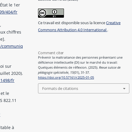
État le 1er
99/404/fr
Ce travail est disponible sous la licence
Creative
,
Commons Attribution 4.0 International
.
ux chiffres
e].
on/communiq
Comment citer
Prévenir la maltraitance des personnes présentant une
déficience intellectuelle (DI) sur le marché du travail:
oi sur
Quelques éléments de réflexion. (2025).
Revue suisse de
pédagogie spécialisée
,
15
(01), 31-37.
uillet 2020).
https://doi.org/10.57161/r2025-01-05
1498/fr
Formats de citations
 et le
RS 822.11
r
table à